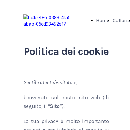
Home
Galleri
Politica dei cookie
Gentile utente/visitatore,
benvenuto sul nostro sito web (di
seguito, il “
Sito
”).
La tua privacy è molto importante